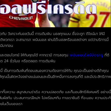
ยวกับ วิเคราะห์บอลวันนี้ การเดิมพัน บอลทุกแบบ ซึ่งจะถูก ดีไซน์มา ให้มี
กติพวกเรา จะสามารถ พนันบอล ผ่านโต๊ะบอลหรือบอลต่างๆ แต่ว่าบริการนี้
่มีมาก่อน
ะตอบโจทย์ ให้กับคุณได้ หากเรามี การลงทุน
พนันออนไลน์บัตรทรู
ที่ดี
อด 24 ชั่วโมง หรือตลอด การเดิมพัน
ะนี้ เป็นการเดิมพันที่ตอบสนองความต้องการให้กับ คุณจะเป็นอย่างดีถ้าคุณ
้คุณนั้นผิดหวังอย่างแน่นอนและเป็นอีกหนึ่งการลงทุนที่ดี และมีประสิทธิภาพ
อีกทั้งความ สนุกสนานร่าเริง ความปลอดภัย และก็มอบสิทธิพิเศษฟรี อย่างนี้
อสัมผัสกับ ประสบการณ์ใหม่ๆ ไปพร้อมๆกัน ทางเรายินดี ที่จะมอบ ความประท
ภายในเว็บของเรา