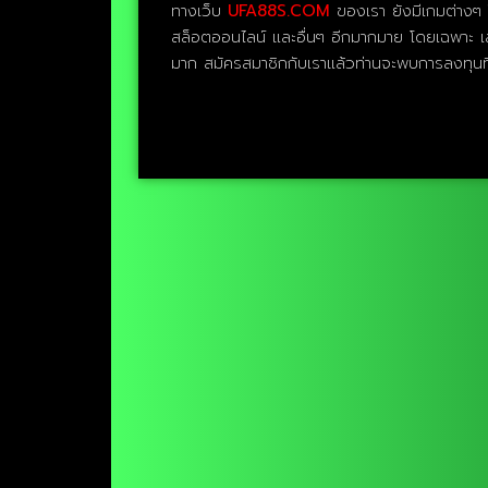
ทางเว็บ
UFA88S.COM
ของเรา ยังมีเกมต่างๆ ใ
สล็อตออนไลน์ และอื่นๆ อีกมากมาย โดยเฉพาะ เลยก
มาก สมัครสมาชิกกับเราแล้วท่านจะพบการลงทุนท