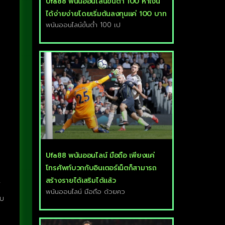
Ufa88 พนันออนไลน์ขั้นต่ำ 100 หาเงิน
ได้ง่ายง่ายโดยเริ่มต้นลงทุนแค่ 100 บาท
พนันออนไลน์ขั้นต่ำ 100 เป
Ufa88 พนันออนไลน์ มือถือ เพียงแค่
โทรศัพท์บวกกับอินเตอร์เน็ตก็สามารถ
สร้างรายได้เสริมได้แล้ว
พนันออนไลน์ มือถือ ด้วยคว
ับ