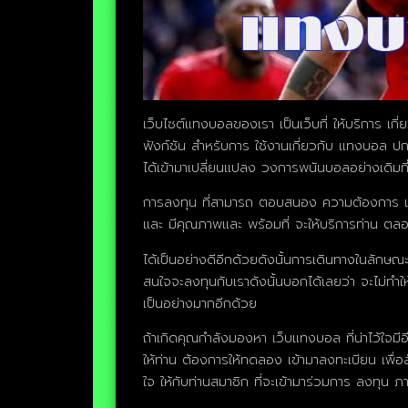
เว็บไซต์แทงบอลของเรา เป็นเว็บที่ ให้บริการ เกี่
ฟังก์ชัน สำหรับการ ใช้งานเกี่ยวกับ แทงบอล ป
ได้เข้ามาเปลี่ยนแปลง วงการพนันบอลอย่างเดิมที
การลงทุน ที่สามารถ ตอบสนอง ความต้องการ แล
และ มีคุณภาพและ พร้อมที่ จะให้บริการท่าน ตล
ได้เป็นอย่างดีอีกด้วยดังนั้นการเดินทางในลักษณ
สนใจจะลงทุนกับเราดังนั้นบอกได้เลยว่า จะไม่ทำให
เป็นอย่างมากอีกด้วย
ถ้าเกิดคุณกำลังมองหา เว็บแทงบอล ที่น่าไว้ใจมี
ให้ท่าน ต้องการให้ทดลอง เข้ามาลงทะเบียน เพื่
ใจ ให้กับท่านสมาชิก ที่จะเข้ามาร่วมการ ลงทุน 