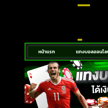
หน้าแรก
เเทงบอลออนไลน