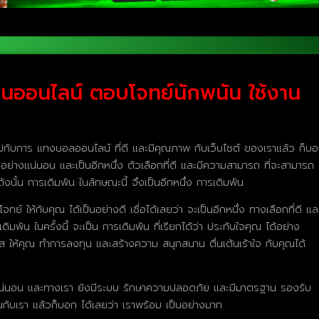
นออนไลน์ ตอบโจทย์นักพนัน ใช้งาน
ปกับการ แทงบอลออนไลน์ ที่ดี และมีคุณภาพ กับเว็บไซต์ ของเราแล้ว ก็บ
วัง อย่างแน่นอน และเป็นอีกหนึ่ง ตัวเลือกที่ดี และมีความสามารถ ที่จะสามารถ
ดังนั้น การเดิมพัน ในลักษณะนี้ จึงเป็นอีกหนึ่ง การเดิมพัน
ให้กับคุณ ได้เป็นอย่างดี เชื่อได้เลยว่า จะเป็นอีกหนึ่ง ทางเลือกที่ดี แล
ดิมพัน ในครั้งนี้ จะเป็น การเดิมพัน ที่เรียกได้ว่า ประทับใจคุณ ได้อย่าง
ส ให้คุณ ทำการลงทุน และสร้างความ สนุกสนาน ตื่นเต้นเร้าใจ กับคุณได้
ย่างแน่นอน และทางเรา ยังมีระบบ รักษาความปลอดภัย และมีมาตรฐาน รองรับ
ุนกับเรา แล้วก็บอก ได้เลยว่า เราพร้อม เป็นอย่างมาก