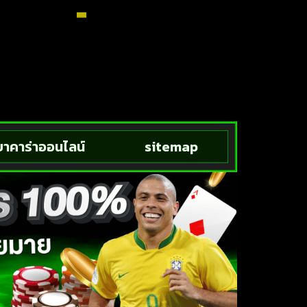
บาคาร่าออนไลน์
sitemap