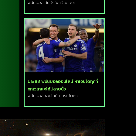
พนันบอลเล่นยังไง เว็บของเ
Ufa88 พนันบอลออนไลน์ หาเงินได้ทุกที่
ทุกเวลาแค่ใช้ปลายนิ้ว
พนันบอลออนไลน์ ยกระดับควา