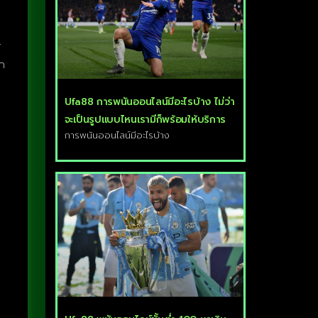
้
ิก
ี
Ufa88 การพนันออนไลน์มีอะไรบ้าง ไม่ว่า
จะเป็นรูปแบบไหนเรามีก็พร้อมให้บริการ
การพนันออนไลน์มีอะไรบ้าง
ร