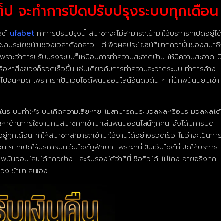
ต็ป จะทำการปิดปรับปรุงระบบทุกเดือน
ไซต์
ufabet
ทำการปรับปรุงนี้ สมาชิกจะไม่สามารถเข้ามาใช้บริการที่เปิดอยู่ได
ยผลประโยชน์ในช่วงเวลาดังกล่าว แต่เพื่อผลประโยชน์ที่มากกว่านั้นของสมาช
ทำ เพราะว่าการปรับปรุงระบบก็เหมือนการทำความสะอาดบ้าน ให้มีความสะอาด ม
บหรือหาสิ่งของก็รวดเร็วขึ้น เช่นเดียวกับการทำความสะอาดระบบ ทำการล้าง
กไปจนหมด เพราะเราเป็นเว็บไซต์พนันออนไลน์อันดับต้น ๆ ที่นักพนันนิยมเข้า
ข้ามาในระบบทำให้ระบบเกิดความเสียหาย ไม่สามารถประมวลผลหรือประมวลผลได้
ญหาด้านการใช้งานกับสมาชิกที่เข้ามาเล่นพนันออนไลน์ทุกคน จึงได้มีการปิด
ู่ทุกเดือน ทำให้สมาชิกสามารถเข้ามาใช้งานได้อย่างรวดเร็ว ไม่ว่าจะเป็นกา
ที่เปิดให้บริการบนเว็บไซต์ยูฟ่าเบท เพราะที่นี่เป็นเว็บไซต์ที่เปิดให้บริการ
นันออนไลน์ได้ทุกอย่าง และรับรองได้ว่าที่นี่เชื่อถือได้ ไม่โกง จ่ายจริงทุก
้องเข้ามาเล่นเอง