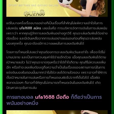
แต่ในบางครั้งเรื่องบางอย่างก็เป็นเรื่องที่สำคัญไม่แพ้ความเข้าใจในการ
เล่นพนัน
ufa1688 สมัคร
เลยนั่นคือ การบริหารจัดการเงินในการเล่นพนัน
เพราะว่า หากคุณรู้จักการลงเดิมพันอย่างถูกวิธี คุณจะเล่นเดิมพันได้อย่าง
ต่อเนื่อง และมีเงินเหลือจากการเล่นอย่างแน่นอนก่อนที่คุณจะเล่นพนัน
บอลทุกครั้ง คุณจะต้องมีการวางแผนในการลงเดิมพันได้
โดยการกำหนดไปเลยว่าคุณต้องการจะลงเดิมพันวันละเท่าไร เพื่อจะได้ไม่
บานปลาย และเป็นการควบคุมค่าใช้จ่ายอีกด้วย เมื่อคุณลงเดิมพันได้ตาม
เป้าหมายแล้ว ไม่ว่าคุณจะขาดทุนหรือว่าได้กำไรก็ตาม คุณก็ไม่ควรลงเพิ่ม
อีก หรือถ้าจะลงเพิ่มต้องดูถึงความจำเป็นในเรื่องของสถานการณ์ในการ
แข่งขันบอลในตอนนั้นมากกว่าไม่ใช่จะลงได้ตามใจชอบ เพราะอาจทำให้การ
ตั้งเป้าหมายในการเล่นหรือการกำหนดงบผิดไปจากที่ตั้งใจได้ เมื่อผิด
พลาดบ่อยๆ ก็อาจทำให้คุณไม่สามารถกำหนดเงินในลงเดิมพันได้ เกิด
ปัญหาสะดุดในการเล่น
การแทงบอล
ufa1688 มือถือ
ก็ถือว่าเป็นการ
พนันอย่างหนึ่ง