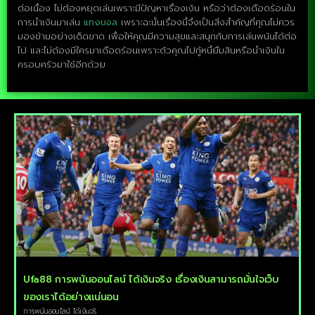
ต่อเนื่อง ไม่ต้องหยุดเล่นเพราะมีปัญหาเรื่องเงิน หรือว่าต้องเดือดร้อนใน
การนำเงินมาเล่น
แทงบอล
เพราะฉะนั้นเรื่องนี้จึงเป็นสิ่งสำคัญที่คุณไม่ควร
มองข้ามอย่างเด็ดขาด เพื่อให้คุณมีความสุขและสนุกกับการเล่นพนันได้ต่อ
ไป และไม่ต้องมีใครมาเดือดร้อนเพราะตัวคุณไปกู้หนี้ยืมสินหรือนำเงินใน
ครอบครัวมาใช้อีกด้วย
Ufa88 การพนันออนไลน์ ได้เงินจริง เรื่องเงินสามารถมั่นใจเว็บ
ของเราได้อย่างแน่นอน
การพนันออนไลน์ ได้เงินจริ