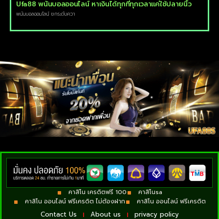
Ufa88 พนันบอลออนไลน์ หาเงินได้ทุกที่ทุกเวลาแค่ใช้ปลายนิ้ว
พนันบอลออนไลน์ ยกระดับควา
คาสิโน เครดิตฟรี 100
คาสิโนsa
คาสิโน ออนไลน์ ฟรีเครดิต ไม่ต้องฝาก
คาสิโน ออนไลน์ ฟรีเครดิต
Contact Us
About us
privacy policy