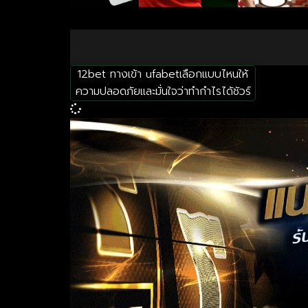
12bet ทางเข้า ufabetเลือกแบบไหนให้
ความปลอดภัยและมั่นใจว่าทำกำไรได้ชัวร์