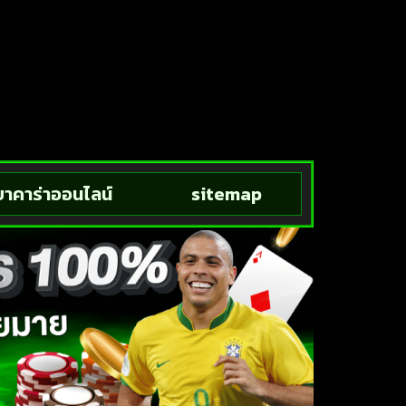
บาคาร่าออนไลน์
sitemap