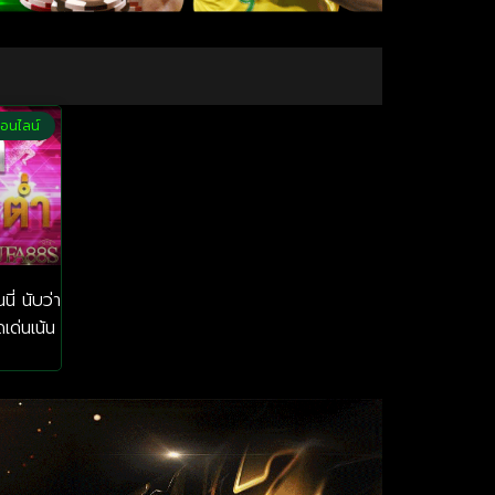
อนไลน์
่ นับว่า
เด่นเน้น