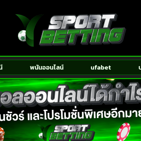
์
พนันออนไลน์
ufabet