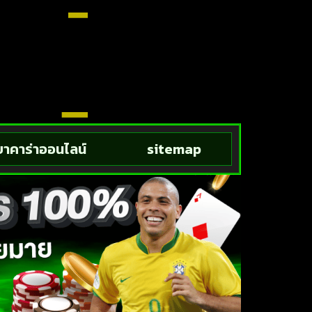
บาคาร่าออนไลน์
sitemap