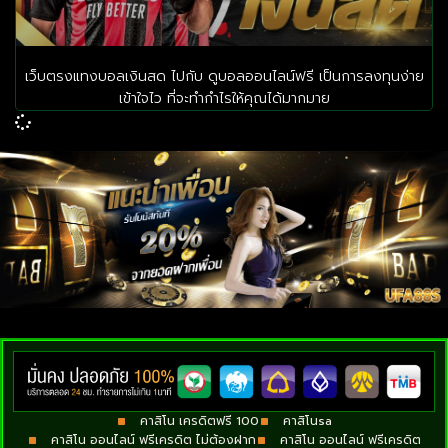
เว็บตรงแทงบอลเงินสด ไปกับ ดูบอลออนไลน์ฟรี เป็นการลงทุนง่าย
เข้าใจไว ที่จะทำกำไรให้คุณได้มากมาย
คาสิโน เครดิตฟรี 100
คาสิโนsa
คาสิโน ออนไลน์ ฟรีเครดิต ไม่ต้องฝาก
คาสิโน ออนไลน์ ฟรีเครดิต