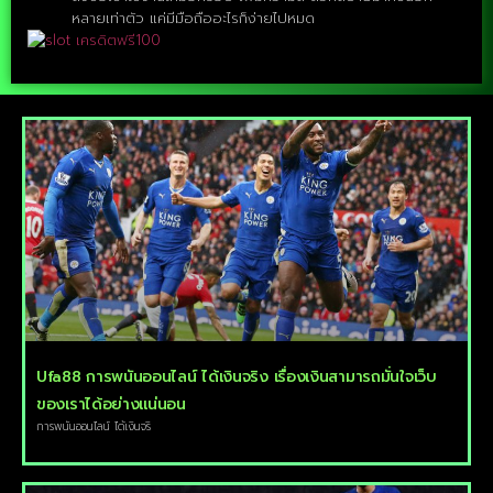
หลายเท่าตัว แค่มีมือถืออะไรก็ง่ายไปหมด
Ufa88 การพนันออนไลน์ ได้เงินจริง เรื่องเงินสามารถมั่นใจเว็บ
ของเราได้อย่างแน่นอน
การพนันออนไลน์ ได้เงินจริ