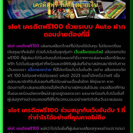
slot เครดิตฟรี100 ด้วยระบบ Auto ฝาก
ถอนง่ายต้องที่นี่
slot เครดิตฟรี100
เล่นเกมสล็อตโดยที่ไม่ต้องใช้เงินทุน ไม่ต้องเตรียม
เงินทุนมาก็เล่นได้ ด้วยโปรโมชั่นสุดคุ้มค่า
เว็บสล็อตออนไลน์
สล็อตเครดิต
ฟรี100 ที่ผู้เล่นจะได้รับเงินทุนไปต่อยอดกำไรจากการเล่นเกมสล็อตได้แบบ
ฟรีๆ โปรโมชั่นสุดคุ้มค่าที่พร้อมแจกให้กับผู้เล่นที่เข้ามาสมัครสมาชิกกับทาง
เว็บของเรา
สล็อตแตกง่าย
ที่นี่ได้เตรียมโปรโมชั่นดีๆ อย่าง สล็อตเครดิต
ฟรี 100 ไม่ต้องฝากไม่ต้องแชร์ แห่งปี 2023 ขอย้ำอีกครั้งว่าฟรี เมื่อ
สมัครสมาชิกก็รับไปเลยทันทีไม่ต้องผ่านเงื่อนไขใดๆ ให้ยุ่งยาก หาก
ต้องการที่จะเล่นเกมสล็อตเมื่อไหร่ก็เข้ามาสมัครเล่นได้เลย เกมสล็อตที่ท่าน
ชื่นชอบพร้อมอัพเดทใหม่ล่าสุดอยู่ตลอดเวลา และมาพร้อมกับโปรโมชั่นที่
ผู้เล่นทุกท่านต่างรอคอยที่นี่ที่เดียวครบจบอย่างแท้จริงในเว็บเราแน่นอน
slot เครดิตฟรี100 ร่วมสนุกกับเว็บอันดับ 1 ที่
ทำกำไรได้อย่างที่คุณคาดไม่ถึง
slot เครดิตฟรี100
แน่ๆ
ว่า
โปรโมชั่น
ที่
ผู้
เล่น
เกม
ส
ล็อต
ทุกคน
ต่าง
ปรารถนา