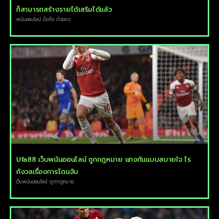
ก็สามารถสร้างรายได้เสริมได้แล้ว
พนันออนไลน์ มือถือ ด้วยคว
Ufa88 เว็บพนันออนไลน์ ถูกกฎหมาย แทงกันแบบสบายใจ ไร
กังวลเรื่องการโดนจับ
เว็บพนันออนไลน์ ถูกกฎหมาย