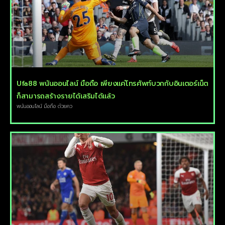
Ufa88 พนันออนไลน์ มือถือ เพียงแค่โทรศัพท์บวกกับอินเตอร์เน็ต
ก็สามารถสร้างรายได้เสริมได้แล้ว
พนันออนไลน์ มือถือ ด้วยคว