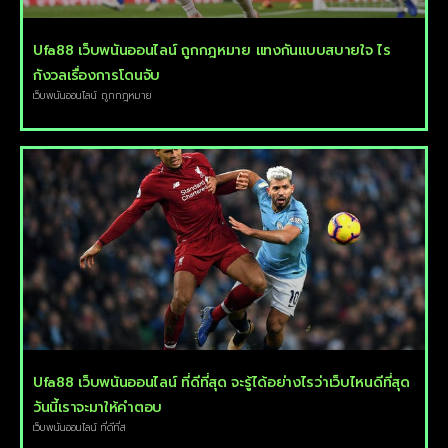
Ufa88 เว็บพนันออนไลน์ ถูกกฎหมาย แทงกันแบบสบายใจ ไร
กังวลเรื่องการโดนจับ
เว็บพนันออนไลน์ ถูกกฎหมาย
Ufa88 เว็บพนันออนไลน์ ที่ดีที่สุด จะรู้ได้อย่างไรว่าเว็บไหนดีที่สุด
วันนี้เราจะมาให้คำตอบ
เว็บพนันออนไลน์ ที่ดีที่ส