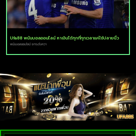
Ufa88 พนันบอลออนไลน์ หาเงินได้ทุกที่ทุกเวลาแค่ใช้ปลายนิ้ว
พนันบอลออนไลน์ ยกระดับควา