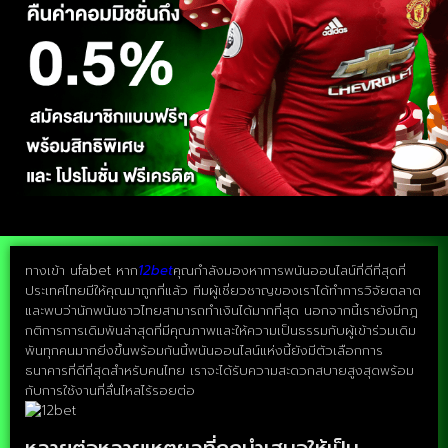
ทางเข้า ufabet หาก
12bet
คุณกำลังมองหาการพนันออนไลน์ที่ดีที่สุดที่
ประเทศไทยมีให้คุณมาถูกที่แล้ว ทีมผู้เชี่ยวชาญของเราได้ทำการวิจัยตลาด
และพบว่านักพนันชาวไทยสามารถทำเงินได้มากที่สุด นอกจากนี้เรายังมีกฎ
กติการการเดิมพันล่าสุดที่มีคุณภาพและให้ความเป็นธรรมกับผู้เข้าร่วมเดิม
พันทุกคนมากยิ่งขึ้นพร้อมกันนี้พนันออนไลน์แห่งนี้ยังมีตัวเลือกการ
ธนาคารที่ดีที่สุดสำหรับคนไทย เราจะได้รับความสะดวกสบายสูงสุดพร้อม
กับการใช้งานที่ลื่นไหลไร้รอยต่อ
หลายต่อหลายเหตุผลที่ถูกนำเสนอให้เป็น