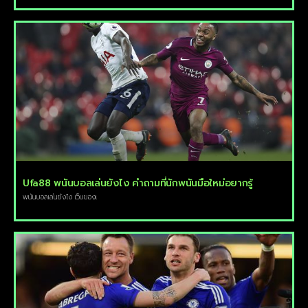
Ufa88 พนันบอลเล่นยังไง คำถามที่นักพนันมือใหม่อยากรู้
พนันบอลเล่นยังไง เว็บของเ