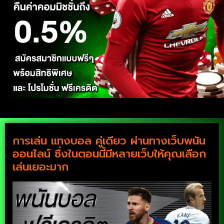
การเล่น แทงบอล คู่เดียว ผ่านทางเว็บพนัน
ออนไลน์ ซึ่งในตอนนี้มีหลายเว็บให้คุณเลือก
เล่นเยอะมาก