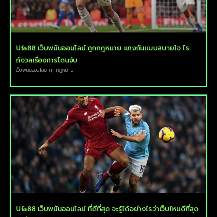
Ufa88 เว็บพนันออนไลน์ ถูกกฎหมาย แทงกันแบบสบายใจ ไร
กังวลเรื่องการโดนจับ
เว็บพนันออนไลน์ ถูกกฎหมาย
Ufa88 เว็บพนันออนไลน์ ที่ดีที่สุด จะรู้ได้อย่างไรว่าเว็บไหนดีที่สุด