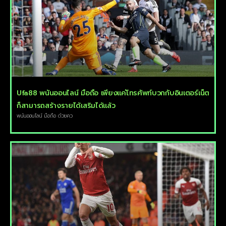
Ufa88 พนันออนไลน์ มือถือ เพียงแค่โทรศัพท์บวกกับอินเตอร์เน็ต
ก็สามารถสร้างรายได้เสริมได้แล้ว
พนันออนไลน์ มือถือ ด้วยคว