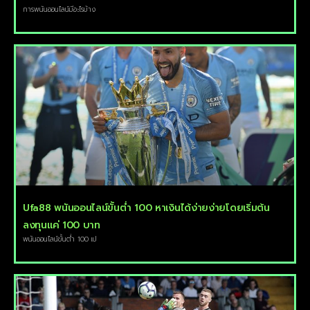
การพนันออนไลน์มีอะไรบ้าง
Ufa88 พนันออนไลน์ขั้นต่ำ 100 หาเงินได้ง่ายง่ายโดยเริ่มต้น
ลงทุนแค่ 100 บาท
พนันออนไลน์ขั้นต่ำ 100 เป