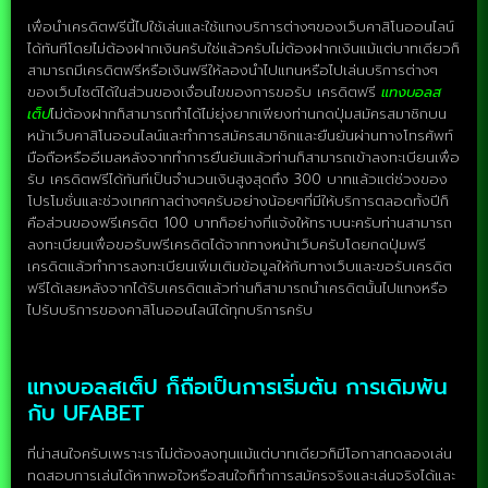
เพื่อนำเครดิตฟรีนี้ไปใช้เล่นและใช้แทงบริการต่างๆของเว็บคาสิโนออนไลน์
ได้ทันทีโดยไม่ต้องฝากเงินครับใช่แล้วครับไม่ต้องฝากเงินแม้แต่บาทเดียวก็
สามารถมีเครดิตฟรีหรือเงินฟรีให้ลองนำไปแทนหรือไปเล่นบริการต่างๆ
ของเว็บไซต์ได้ในส่วนของเงื่อนไขของการขอรับ เครดิตฟรี
แทงบอลส
เต็ป
ไม่ต้องฝากก็สามารถทำได้ไม่ยุ่งยากเพียงท่านกดปุ่มสมัครสมาชิกบน
หน้าเว็บคาสิโนออนไลน์และทำการสมัครสมาชิกและยืนยันผ่านทางโทรศัพท์
มือถือหรืออีเมลหลังจากทำการยืนยันแล้วท่านก็สามารถเข้าลงทะเบียนเพื่อ
รับ เครดิตฟรีได้ทันทีเป็นจำนวนเงินสูงสุดถึง 300 บาทแล้วแต่ช่วงของ
โปรโมชั่นและช่วงเทศกาลต่างๆครับอย่างน้อยๆที่มีให้บริการตลอดทั้งปีก็
คือส่วนของฟรีเครดิต 100 บาทก็อย่างที่แจ้งให้ทราบนะครับท่านสามารถ
ลงทะเบียนเพื่อขอรับฟรีเครดิตได้จากทางหน้าเว็บครับโดยกดปุ่มฟรี
เครดิตแล้วทำการลงทะเบียนเพิ่มเติมข้อมูลให้กับทางเว็บและขอรับเครดิต
ฟรีได้เลยหลังจากได้รับเครดิตแล้วท่านก็สามารถนำเครดิตนั้นไปแทงหรือ
ไปรับบริการของคาสิโนออนไลน์ได้ทุกบริการครับ
แทงบอลสเต็ป ก็ถือเป็นการเริ่มต้น การเดิมพัน
กับ UFABET
ที่น่าสนใจครับเพราะเราไม่ต้องลงทุนแม้แต่บาทเดียวก็มีโอกาสทดลองเล่น
ทดสอบการเล่นได้หากพอใจหรือสนใจก็ทำการสมัครจริงและเล่นจริงได้และ