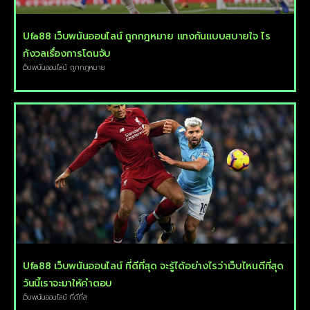
Ufa88 เว็บพนันออนไลน์ ถูกกฎหมาย แทงกันแบบสบายใจ ไร
กังวลเรื่องการโดนจับ
เว็บพนันออนไลน์ ถูกกฎหมาย
Ufa88 เว็บพนันออนไลน์ ที่ดีที่สุด จะรู้ได้อย่างไรว่าเว็บไหนดีที่สุด
วันนี้เราจะมาให้คำตอบ
เว็บพนันออนไลน์ ที่ดีที่ส