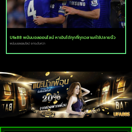
Ufa88 พนันบอลออนไลน์ หาเงินได้ทุกที่ทุกเวลาแค่ใช้ปลายนิ้ว
พนันบอลออนไลน์ ยกระดับควา