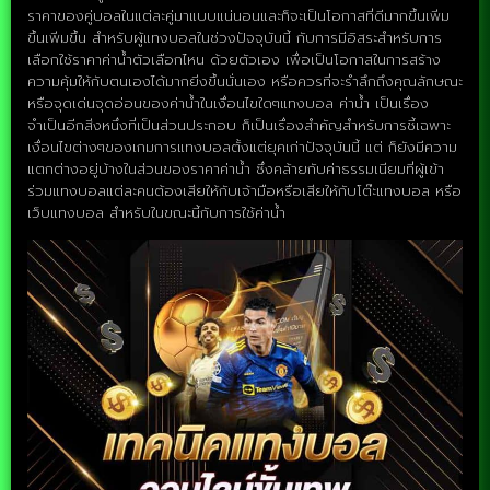
ราคาของคู่บอลในแต่ละคู่มาแบบแน่นอนและก็จะเป็นโอกาสที่ดีมากขึ้นเพิ่ม
ขึ้นเพิ่มขึ้น สำหรับผู้แทงบอลในช่วงปัจจุบันนี้ กับการมีอิสระสำหรับการ
เลือกใช้ราคาค่าน้ำตัวเลือกไหน ด้วยตัวเอง เพื่อเป็นโอกาสในการสร้าง
ความคุ้มให้กับตนเองได้มากยิ่งขึ้นนั่นเอง หรือควรที่จะรำลึกถึงคุณลักษณะ
หรือจุดเด่นจุดอ่อนของค่าน้ำในเงื่อนไขใดๆแทงบอล ค่าน้ำ เป็นเรื่อง
จำเป็นอีกสิ่งหนึ่งที่เป็นส่วนประกอบ ก็เป็นเรื่องสำคัญสำหรับการชี้เฉพาะ
เงื่อนไขต่างๆของเกมการแทงบอลตั้งแต่ยุคเก่าปัจจุบันนี้ แต่ ก็ยังมีความ
แตกต่างอยู่บ้างในส่วนของราคาค่าน้ำ ซึ่งคล้ายกับค่าธรรมเนียมที่ผู้เข้า
ร่วมแทงบอลแต่ละคนต้องเสียให้กับเจ้ามือหรือเสียให้กับโต๊ะแทงบอล หรือ
เว็บแทงบอล สำหรับในขณะนี้กับการใช้ค่าน้ำ