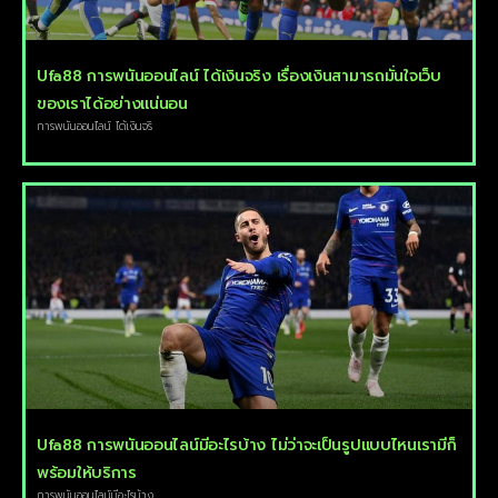
Ufa88 การพนันออนไลน์ ได้เงินจริง เรื่องเงินสามารถมั่นใจเว็บ
ของเราได้อย่างแน่นอน
การพนันออนไลน์ ได้เงินจริ
Ufa88 การพนันออนไลน์มีอะไรบ้าง ไม่ว่าจะเป็นรูปแบบไหนเรามีก็
พร้อมให้บริการ
การพนันออนไลน์มีอะไรบ้าง