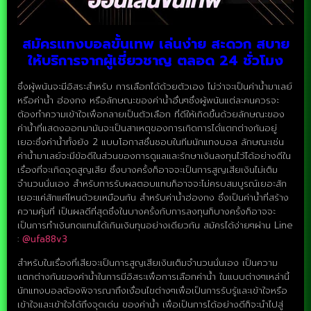
สมัครแทงบอลขั้นเทพ เล่นง่าย สะดวก สบาย
ให้บริการจากผู้เชี่ยวชาญ ตลอด 24 ชั่วโมง
ซึ่งผู้พนันจะมีอิสระสำหรับ การเลือกได้ด้วยตัวเอง ไม่ว่าจะเป็นค่าน้ำมาเลย์
หรือค่าน้ำ ฮ่องกง หรือลักษณะของค่าน้ำอื่นๆซึ่งผู้พนันแต่ละคนควรจะ
ต้องทำความเข้าใจเพื่อกลายเป็นตัวเลือก ที่ดีให้เกิดขึ้นด้วยลักษณะของ
ค่าน้ำที่แสดงออกมามันจะเป็นสาเหตุของการเกิดการได้่แตกต่างกันอยู่
เยอะซึ่งค่าน้ำทั้งยัง 2 แบบโอกาสชื่นชอบในทีมนักแทงบอล ลักษณะเช่น
ค่าน้ำมาเลย์จะมีข้อดีในส่วนของการดูแลและรักษาเงินลงทุนไว้ได้อย่างดีใน
เรื่องที่จะเกิดจุดสูญเสีย ซึ่งบางครั้งก็อาจจะเป็นการสูญเสียเงินไม่เต็ม
จำนวนนั่นเอง สำหรับการรับผลตอบแทนก็อาจจะไม่ครบสมบูรณ์เยอะสัก
เยอะแค่สักแค่ไหนด้วยเหมือนกัน สำหรับค่าน้ำฮ่องกง ซึ่งเป็นค่าน้ำที่สร้าง
ความคุ้มที่ เป็นผลดีที่สุดซึ่งในบางครั้งกับการลงทุนก็บางครั้งก็อาจจะ
เป็นการทำเงินทดแทนได้เกินเงินทุนอย่างเดียวกัน สมัครได้ง่ายๆผ่าน Line
:
@ufa88v3
สำหรับในเรื่องที่เสียจะเป็นการสูญเสียเงินเต็มจำนวนนั่นเอง เป็นความ
แตกต่างกันของค่าน้ำในการมีอิสระเพื่อการเลือกค่าน้ำ ในแบบต่างๆเหล่านี้
นักแทงบอลต้องพิจารณาถึงเงื่อนไขต่างๆเพื่อเป็นการรับรู้และเข้าใจหรือ
เข้าใจและเข้าใจได้ถึงจุดเด่น ของค่าน้ำ เพื่อเป็นการได้อย่างดีก็จะนำไปสู่