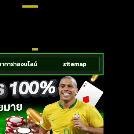
บาคาร่าออนไลน์
sitemap