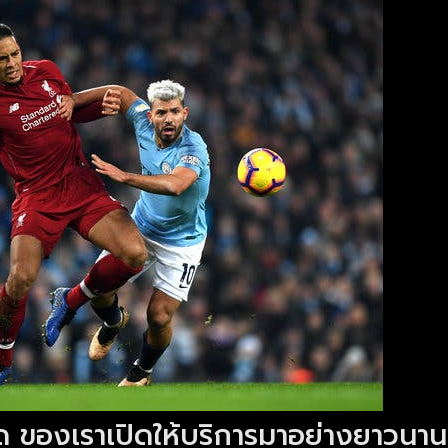
่สุด ของเราเปิดให้บริการมาอย่างยาวนาน