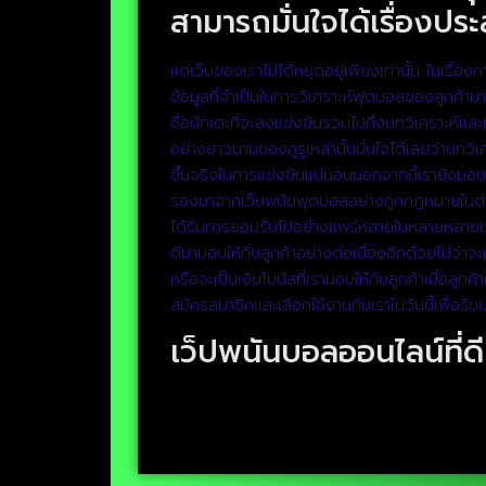
สามารถมั่นใจได้เรื่องป
แต่เว็บของเราไม่ได้หยุดอยู่เพียงเท่านั้น ในเรื่อ
ข้อมูลที่จำเป็นในการวิเคราะห์ฟุตบอลของลูกค้า
ชื่อนักเตะที่จะลงแข่งขันรวมไปถึงบทวิเคราะห์แล
อย่างยาวนานของกูรูเหล่านั้นมั่นใจได้เลยว่าบทว
ขึ้นจริงในการแข่งขันแน่นอนนอกจากนี้เรายังมอบร
รองมาจากเว็บพนันฟุตบอลอย่างถูกกฎหมายในต่างป
ได้รับการยอมรับไปอย่างแพร่หลายในหลายหลายเว็
ดีมามอบให้กับลูกค้าอย่างต่อเนื่องอีกด้วยไม่ว่าจะ
หรือจะเป็นเงินโบนัสที่เรามอบให้กับลูกค้าเมื่อลูกค
สมัครสมาชิกและเลือกใช้งานกับเราในวันนี้เพื่อร
เว็ปพนันบอลออนไลน์ที่ดี