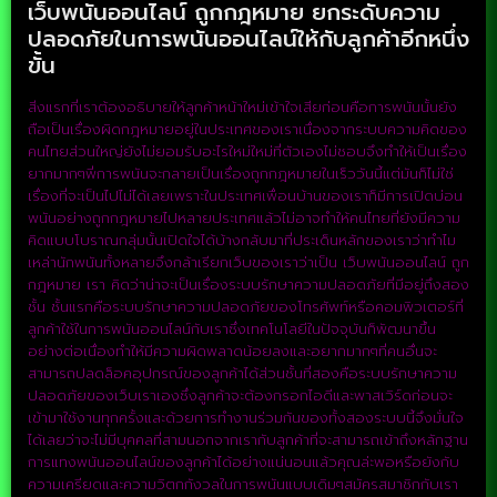
เว็บพนันออนไลน์ ถูกกฎหมาย ยกระดับความ
ปลอดภัยในการพนันออนไลน์ให้กับลูกค้าอีกหนึ่ง
ขั้น
สิ่งแรกที่เราต้องอธิบายให้ลูกค้าหน้าใหม่เข้าใจเสียก่อนคือการพนันนั้นยัง
ถือเป็นเรื่องผิดกฎหมายอยู่ในประเทศของเราเนื่องจากระบบความคิดของ
คนไทยส่วนใหญ่ยังไม่ยอมรับอะไรใหม่ใหม่ที่ตัวเองไม่ชอบจึงทำให้เป็นเรื่อง
ยากมากๆพี่การพนันจะกลายเป็นเรื่องถูกกฎหมายในเร็ววันนี้แต่มันก็ไม่ใช่
เรื่องที่จะเป็นไปไม่ได้เลยเพราะในประเทศเพื่อนบ้านของเราก็มีการเปิดบ่อน
พนันอย่างถูกกฎหมายไปหลายประเทศแล้วไม่อาจทำให้คนไทยที่ยังมีความ
คิดแบบโบราณกลุ่มนั้นเปิดใจได้บ้างกลับมาที่ประเด็นหลักของเราว่าทำไม
เหล่านักพนันทั้งหลายจึงกล้าเรียกเว็บของเราว่าเป็น เว็บพนันออนไลน์ ถูก
กฎหมาย เรา คิดว่าน่าจะเป็นเรื่องระบบรักษาความปลอดภัยที่มีอยู่ถึงสอง
ชั้น ชั้นแรกคือระบบรักษาความปลอดภัยของโทรศัพท์หรือคอมพิวเตอร์ที่
ลูกค้าใช้ในการพนันออนไลน์กับเราซึ่งเทคโนโลยีในปัจจุบันก็พัฒนาขึ้น
อย่างต่อเนื่องทำให้มีความผิดพลาดน้อยลงและอยากมากๆที่คนอื่นจะ
สามารถปลดล็อคอุปกรณ์ของลูกค้าได้ส่วนชั้นที่สองคือระบบรักษาความ
ปลอดภัยของเว็บเราเองซึ่งลูกค้าจะต้องกรอกไอดีและพาสเวิร์ดก่อนจะ
เข้ามาใช้งานทุกครั้งและด้วยการทำงานร่วมกันของทั้งสองระบบนี้จึงมั่นใจ
ได้เลยว่าจะไม่มีบุคคลที่สามนอกจากเรากับลูกค้าที่จะสามารถเข้าถึงหลักฐาน
การแทงพนันออนไลน์ของลูกค้าได้อย่างแน่นอนแล้วคุณล่ะพอหรือยังกับ
ความเครียดและความวิตกกังวลในการพนันแบบเดิมๆสมัครสมาชิกกับเรา