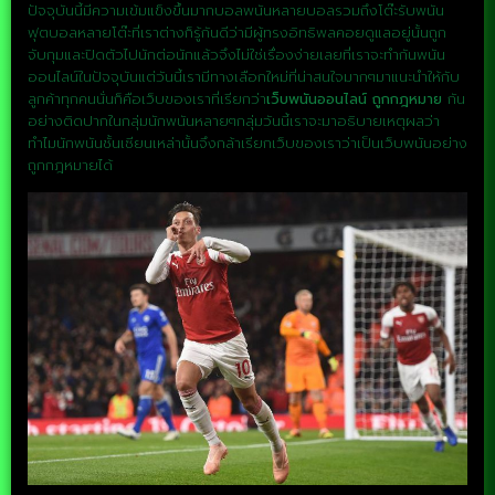
ปัจจุบันนี้มีความเข้มแข็งขึ้นมากบอลพนันหลายบอลรวมถึงโต๊ะรับพนัน
ฟุตบอลหลายโต๊ะที่เราต่างก็รู้กันดีว่ามีผู้ทรงอิทธิพลคอยดูแลอยู่นั้นถูก
จับกุมและปิดตัวไปนักต่อนักแล้วจึงไม่ใช่เรื่องง่ายเลยที่เราจะทำกันพนัน
ออนไลน์ในปัจจุบันแต่วันนี้เรามีทางเลือกใหม่ที่น่าสนใจมากๆมาแนะนำให้กับ
ลูกค้าทุกคนนั่นก็คือเว็บของเราที่เรียกว่า
เว็บพนันออนไลน์ ถูกกฎหมาย
กัน
อย่างติดปากในกลุ่มนักพนันหลายๆกลุ่มวันนี้เราจะมาอธิบายเหตุผลว่า
ทำไมนักพนันชั้นเซียนเหล่านั้นจึงกล้าเรียกเว็บของเราว่าเป็นเว็บพนันอย่าง
ถูกกฎหมายได้