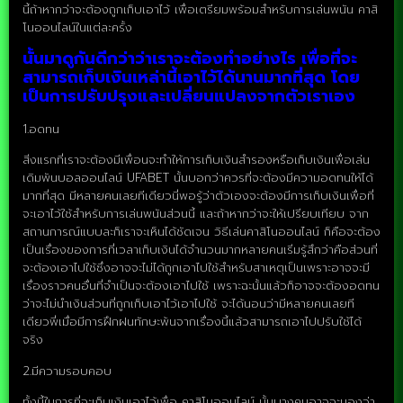
นี้ถ้าหากว่าจะต้องถูกเก็บเอาไว้ เพื่อเตรียมพร้อมสำหรับการเล่นพนัน คาสิ
โนออนไลน์ในแต่ละครั้ง
นั้นมาดูกันดีกว่าว่าเราจะต้องทำอย่างไร เพื่อที่จะ
สามารถเก็บเงินเหล่านี้เอาไว้ได้นานมากที่สุด โดย
เป็นการปรับปรุงและเปลี่ยนแปลงจากตัวเราเอง
1.อดทน
สิ่งแรกที่เราจะต้องมีเพื่อนจะทำให้การเก็บเงินสำรองหรือเก็บเงินเพื่อเล่น
เดิมพันบอลออนไลน์ UFABET นั้นบอกว่าควรที่จะต้องมีความอดทนให้ได้
มากที่สุด มีหลายคนเลยทีเดียวนี่พอรู้ว่าตัวเองจะต้องมีการเก็บเงินเพื่อที่
จะเอาไว้ใช้สำหรับการเล่นพนันส่วนนี้ และถ้าหากว่าจะให้เปรียบเทียบ จาก
สถานการณ์แบบละก็เราจะเห็นได้ชัดเจน วิธีเล่นคาสิโนออนไลน์ ก็คือจะต้อง
เป็นเรื่องของการที่เวลาเก็บเงินได้จำนวนมากหลายคนเริ่มรู้สึกว่าคือส่วนที่
จะต้องเอาไปใช้ซึ่งอาจจะไม่ได้ถูกเอาไปใช้สำหรับสาเหตุเป็นเพราะอาจจะมี
เรื่องราวคนอื่นที่จำเป็นจะต้องเอาไปใช้ เพราะฉะนั้นแล้วก็อาจจะต้องอดทน
ว่าจะไม่นำเงินส่วนที่ถูกเก็บเอาไว้เอาไปใช้ จะได้นอนว่ามีหลายคนเลยที
เดียวพี่เมื่อมีการฝึกฝนทักษะพ้นจากเรื่องนี้แล้วสามารถเอาไปปรับใช้ได้
จริง
2.มีความรอบคอบ
ทั้งนี้ในการที่จะเก็บเงินเอาไว้เพื่อ คาสิโนออนไลน์ นั้นบางคนอาจจะมองว่า