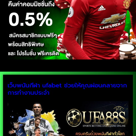
เว็บพนันกีฬา ufabet ช่วยให้คุณผ่อนคลายจาก
การทำงานประจำ