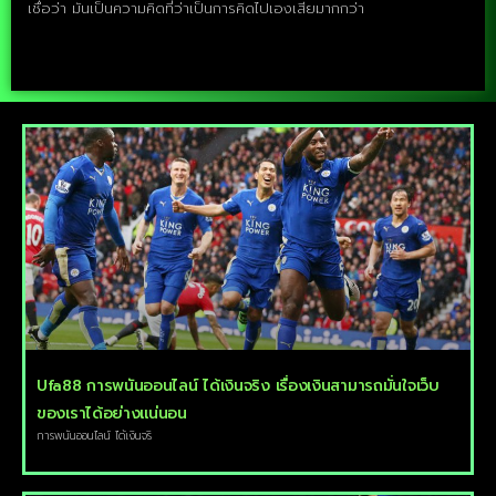
เชื่อว่า มันเป็นความคิดที่ว่าเป็นการคิดไปเองเสียมากกว่า
Ufa88 การพนันออนไลน์ ได้เงินจริง เรื่องเงินสามารถมั่นใจเว็บ
ของเราได้อย่างแน่นอน
การพนันออนไลน์ ได้เงินจริ