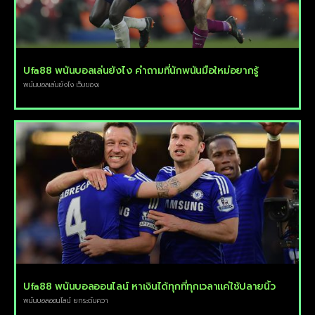
Ufa88 พนันบอลเล่นยังไง คำถามที่นักพนันมือใหม่อยากรู้
พนันบอลเล่นยังไง เว็บของเ
Ufa88 พนันบอลออนไลน์ หาเงินได้ทุกที่ทุกเวลาแค่ใช้ปลายนิ้ว
พนันบอลออนไลน์ ยกระดับควา