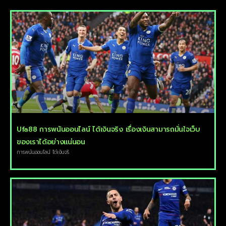
Ufa88 การพนันออนไลน์ ได้เงินจริง เรื่องเงินสามารถมั่นใจเว็บ
ของเราได้อย่างแน่นอน
การพนันออนไลน์ ได้เงินจริ