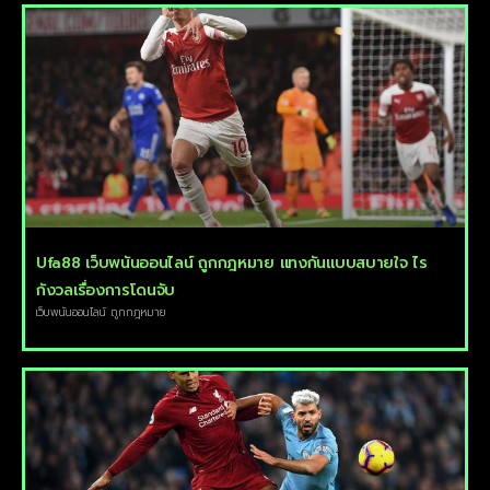
Ufa88 เว็บพนันออนไลน์ ถูกกฎหมาย แทงกันแบบสบายใจ ไร
กังวลเรื่องการโดนจับ
เว็บพนันออนไลน์ ถูกกฎหมาย