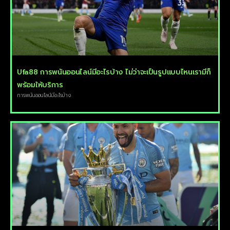
Ufa88 การพนันออนไลน์มีอะไรบ้าง ไม่ว่าจะเป็นรูปแบบไหนเรามีก็
พร้อมให้บริการ
การพนันออนไลน์มีอะไรบ้าง