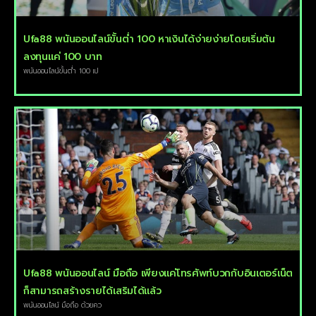
Ufa88 พนันออนไลน์ขั้นต่ำ 100 หาเงินได้ง่ายง่ายโดยเริ่มต้น
ลงทุนแค่ 100 บาท
พนันออนไลน์ขั้นต่ำ 100 เป
Ufa88 พนันออนไลน์ มือถือ เพียงแค่โทรศัพท์บวกกับอินเตอร์เน็ต
ก็สามารถสร้างรายได้เสริมได้แล้ว
พนันออนไลน์ มือถือ ด้วยคว