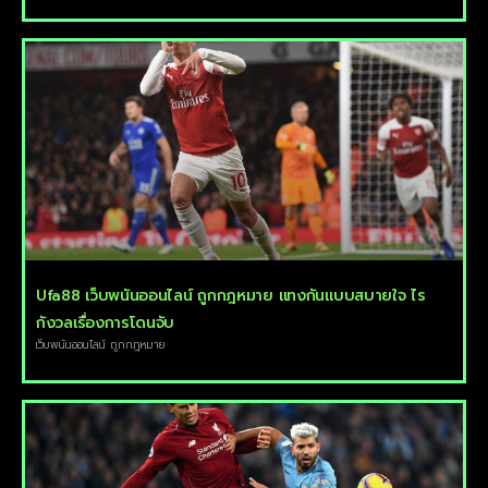
Ufa88 เว็บพนันออนไลน์ ถูกกฎหมาย แทงกันแบบสบายใจ ไร
กังวลเรื่องการโดนจับ
เว็บพนันออนไลน์ ถูกกฎหมาย