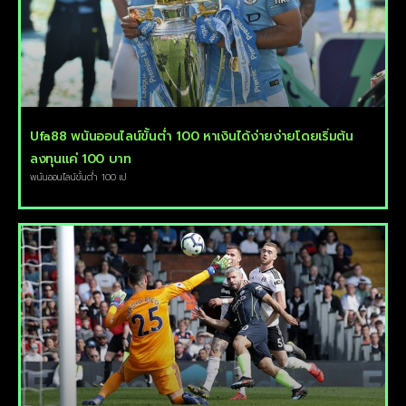
Ufa88 พนันออนไลน์ขั้นต่ำ 100 หาเงินได้ง่ายง่ายโดยเริ่มต้น
ลงทุนแค่ 100 บาท
พนันออนไลน์ขั้นต่ำ 100 เป