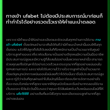
ทางเข้า​ ufabet ไม่ต้องมีประสบการณ์มาก่อนก็
ทำกำไรได้อย่างรวดเร็วเราให้คำแนะนำตลอด
เพราะเรามีคำแนะนำให้อย่างละเอียดและชัดเจนในทุกๆด้านการใช้งาน
ทาง
เข้า​ ufabet
ตั้งแต่คนเข้ามาจะเห็นได้ทันทีว่ามีคำแนะนำเหล่านี้มอบให้ในทุก
ขั้นตอน แล้วพี่ไม่พูดถึงไม่ได้เลยนั่นก็คือพนักงานเป็นจำนวนมากในศูนย์
บริการลูกค้าของเราที่เราคัดเลือกมาเป็นอย่างดีทุกคนมีความเป็นมืออาชีพ
มีประสบการณ์สูงและมีความรู้ที่สั่งสมไม่อย่างนั้นพวกเขาเหล่านี้จะสามารถ
ช่วยคุณแก้ไขปัญหาได้อย่างรวดเร็วและตรงจุดมากที่สุดอย่างแน่นอนใน
ทุกๆสถานการณ์ และเรายังได้รับความไว้วางใจจากลูกค้าเป็นจำนวนมาก
ตั้งแต่ยุคบุกเบิกการพนันออนไลน์เลยก็ว่าได้ดังนั้นเราจึงมีประสบการณ์สูง
และเรารู้ดีว่าเงินที่คุณผ่านเข้าไปในบัญชีนั้นจะต้องบริหารจัดการอย่างไร
ถึงจะตอบโจทย์มากที่สุดเราอยากให้คุณเปิดใจและเริ่มเข้ามาทดลองใช้งาน
เว็บของเราได้แล้ววันนี้รับรองว่าคุณดาได้สัมผัสครับเว็บพนันออนไลน์ที่ให้
บริการ
ufa1688
อย่างเต็มที่และใส่ใจทุกรายละเอียดของลูกค้ามากที่สุด
อย่างแน่นอน