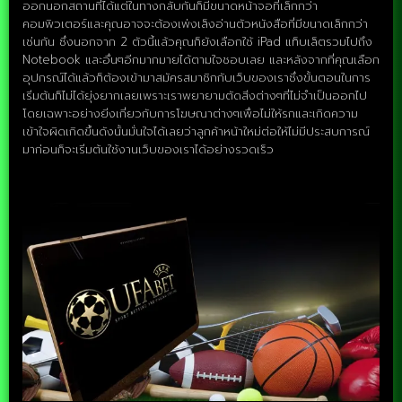
ออกนอกสถานที่ได้แต่ในทางกลับกันก็มีขนาดหน้าจอที่เล็กกว่า
คอมพิวเตอร์และคุณอาจจะต้องเพ่งเล็งอ่านตัวหนังสือที่มีขนาดเล็กกว่า
เช่นกัน ซึ่งนอกจาก 2 ตัวนี้แล้วคุณก็ยังเลือกใช้ iPad แท็บเล็ตรวมไปถึง
Notebook และอื่นๆอีกมากมายได้ตามใจชอบเลย และหลังจากที่คุณเลือก
อุปกรณ์ได้แล้วก็ต้องเข้ามาสมัครสมาชิกกับเว็บของเราซึ่งขั้นตอนในการ
เริ่มต้นก็ไม่ได้ยุ่งยากเลยเพราะเราพยายามตัดสิ่งต่างๆที่ไม่จำเป็นออกไป
โดยเฉพาะอย่างยิ่งเกี่ยวกับการโฆษณาต่างๆเพื่อไม่ให้รกและเกิดความ
เข้าใจผิดเกิดขึ้นดังนั้นมั่นใจได้เลยว่าลูกค้าหน้าใหม่ต่อให้ไม่มีประสบการณ์
มาก่อนก็จะเริ่มต้นใช้งานเว็บของเราได้อย่างรวดเร็ว