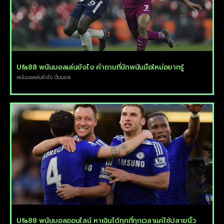
Ufa88 พนันบอลเล่นยังไง คำถามที่นักพนันมือใหม่อยากรู้
พนันบอลเล่นยังไง เว็บของเ
Ufa88 พนันบอลออนไลน์ หาเงินได้ทุกที่ทุกเวลาแค่ใช้ปลายนิ้ว