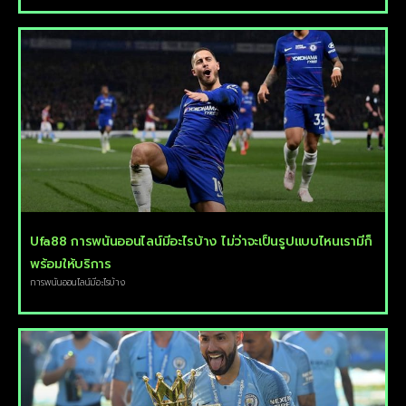
Ufa88 การพนันออนไลน์มีอะไรบ้าง ไม่ว่าจะเป็นรูปแบบไหนเรามีก็
พร้อมให้บริการ
การพนันออนไลน์มีอะไรบ้าง